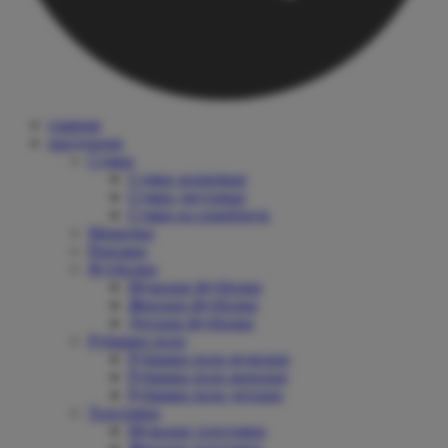
главная
продукция
Сумки
Сумки холщовые
Сумки джутовые
Сумки из спанбонда
Мешочки
Рюкзаки
Футболки
Мужские футболки
Женские футболки
Детские футболки
Рубашки поло
Рубашки поло мужские
Рубашки поло женские
Рубашки поло детские
Толстовки
Мужские толстовки