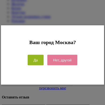
Жилеты
Кепки
Фартуки
Детали холщовых сумок
Рюкзаки
Права защищены © 2013-2026
Политика конфиденциальности
Сайт разработан в студии WEB 2.0
Ваш город Москва?
Закажите
обратный звонок
Да
Нет, другой
Согласен с
политикой конфиденциальности
перезвонить мне
Оставить отзыв