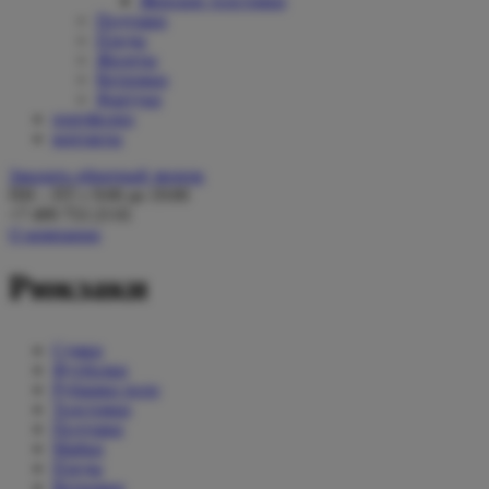
Женские толстовки
Подушки
Пледы
Жилеты
Ветровки
Фартуки
портфолио
контакты
Заказать обратный звонок
ПН – ПТ с 9:00 до 19:00
+7 499 753 23 01
О компании
Рюкзаки
Сумки
Футболки
Рубашки поло
Толстовки
Подушки
Майки
Пледы
Ветровки